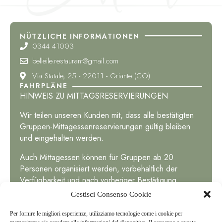
NÜTZLICHE INFORMATIONEN
0344 41003
belleile.restaurant@gmail.com
Via Statale, 25 - 22011 - Griante (CO)
FAHRPLÄNE
HINWEIS ZU MITTAGSRESERVIERUNGEN
Wir teilen unseren Kunden mit, dass alle bestätigten
Gruppen-Mittagessenreservierungen gültig bleiben
und eingehalten werden.
Auch Mittagessen können für Gruppen ab 20
Personen organisiert werden, vorbehaltlich der
Verfügbarkeit und nach vorheriger Bestätigung.
Gestisci Consenso Cookie
Für weitere Informationen oder
Reservierungsanfragen kontaktieren Sie uns bitte.
Per fornire le migliori esperienze, utilizziamo tecnologie come i cookie per